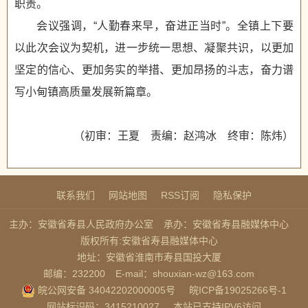
职责。
会议强调，“人勤春来早，奋进正当时”。全镇上下要
以此次会议为契机，进一步统一思想、凝聚共识，以更加
坚定的信心、更加务实的举措、更加昂扬的斗志，奋力谱
写小甸镇高质量发展新篇章。
（初审：王夏 责编：赵鸿冰 终审：陈炜）
联系我们
网站地图
RSS订阅
隐私保护
主办：安徽省寿县人民政府办公室
承办：安徽省寿县融媒体中心
版权所有:安徽省寿县融媒体中心
地址：安徽省淮南市寿县国投大厦
邮编：232200
E-mail：shouxian-wz@163.com
皖公网安备 34042202000005号
皖ICP备19025266号-1
网站标识码：3415210027
本站已支持IPV6访问