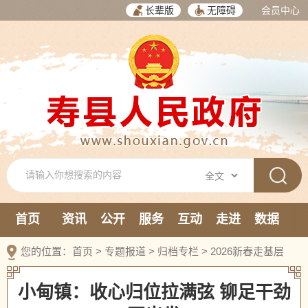
长辈版
无障碍
会员中心
首页
资讯
公开
服务
互动
走进
数据
新媒体
您的位置：
首页
>
专题报道
>
归档专栏
>
2026新春走基层
小甸镇：收心归位拉满弦 铆足干劲