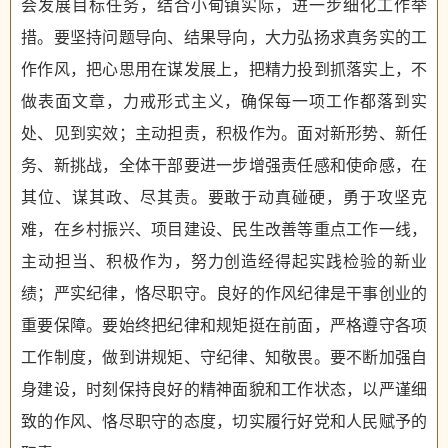
会发展目标任务，结合小甸镇实际，进一步细化工作举
措。要坚持问题导向、结果导向，大力弘扬求真务实的工
作作风，把心思用在谋发展上，把精力投到抓落实上，不
做表面文章，力戒形式主义，确保每一项工作都落到实
处、见到实效；主动担责，积极作为。面对新形势、新任
务、新挑战，全体干部要进一步增强责任感和使命感，在
其位、谋其政、尽其责。要敢于动真碰硬，勇于攻坚克
难，在乡村振兴、项目建设、民生改善等重点工作一线，
主动担当、积极作为，努力创造经得起实践检验的新业
绩；严实纪律，恪尽职守。良好的作风纪律是干事创业的
重要保障。要始终把纪律和规矩挺在前面，严格遵守各项
工作制度，做到讲规矩、守纪律、知敬畏。要不断加强自
身建设，时刻保持良好的精神面貌和工作状态，以严谨细
致的作风、恪尽职守的态度，切实履行好党和人民赋予的