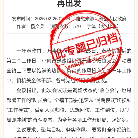
再出发
发布时间：2026-02-26 09:28
信息来源：寿县人民政府
作者：杨文兵
浏览次数：
570
字体【
大
中
小
】
一年春作首，万事行为先。2月25日，春节假期后的
第二个工作日，小甸镇迅速组织召开收心归位大会，动员
全镇上下要以饱满的热情、务实的作风投入到新一年工作
中。镇机关全体干部、各村党组书记参加会议。
会议指出，此次会议既是调整状态的“收心会”，也是
部署工作的“动员会”。全镇干部要迅速从“假期模式”切换到
“工作模式”，做到人员归位、思想回位、工作到位，以“开
局即冲刺”的奋斗姿态，为全年各项工作开好局、起好步。
会议要求，聚焦目标，务实作风。 要紧盯全年经济社