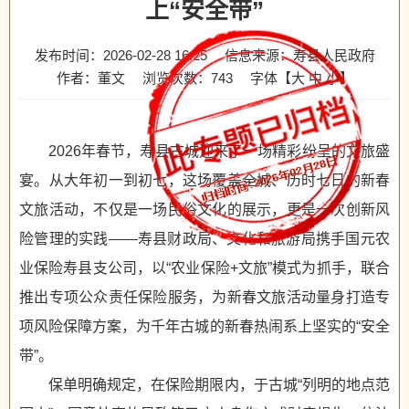
上“安全带”
发布时间：2026-02-28 16:25
信息来源：寿县人民政府
作者：董文
浏览次数：
743
字体【
大
中
小
】
2026年春节，寿县古城迎来了一场精彩纷呈的文旅盛
宴。从大年初一到初七，这场覆盖全城、历时七日的新春
文旅活动，不仅是一场民俗文化的展示，更是一次创新风
险管理的实践——寿县财政局、文化和旅游局携手国元农
业保险寿县支公司，以“农业保险+文旅”模式为抓手，联合
推出专项公众责任保险服务，为新春文旅活动量身打造专
项风险保障方案，为千年古城的新春热闹系上坚实的“安全
带”。
保单明确规定，在保险期限内，于古城“列明的地点范