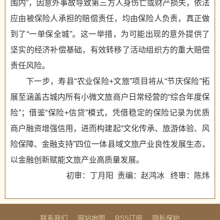
围内”，因意外事故导致第三方人身伤亡或财产损失，依法
应由被保险人承担的赔偿责任，均由保险人负责，真正做
到了“一单保全城”。这一举措，为可能出现的意外提供了
坚实的经济补偿基础，有效转移了活动组织方的重大赔偿
责任风险。
下一步，寿县“农业保险+文旅”项目将从“节庆保险”拓
展至涵盖古城内所有小微文旅商户日常经营的“综合年度保
险”；借鉴“保险+信贷”模式，凭借稳定的保险记录为优质
商户融资增强信用，进而构建起“文化传承、旅游体验、风
险保障、金融支持”四位一体县域文旅产业良性发展生态，
以金融创新赋能文旅产业高质量发展。
初审：丁月阳 责编：赵鸿冰 终审：陈炜
联系我们
网站地图
RSS订阅
隐私保护