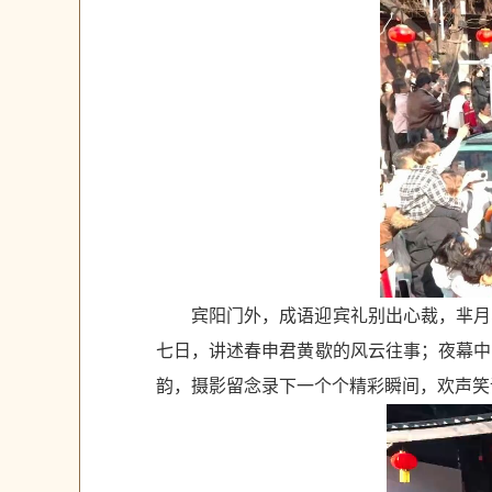
宾阳门外，成语迎宾礼别出心裁，芈月
七日，讲述春申君黄歇的风云往事；夜幕中
韵，摄影留念录下一个个精彩瞬间，欢声笑