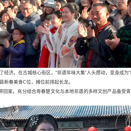
了经济。在古城核心街区，“非遗年味大集”人头攒动，变身成为“
县新春美食C位，摊位前排起长龙。
”带回家。充分结合寿春楚文化与本地非遗的多样文创产品备受