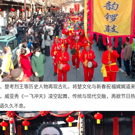
、楚考烈王等历史人物再现古礼，将楚文化与新春祝福娓娓道
，威亚秀《一飞冲天》凌空起舞，传统与现代交融，再掀节日
语久久不息。