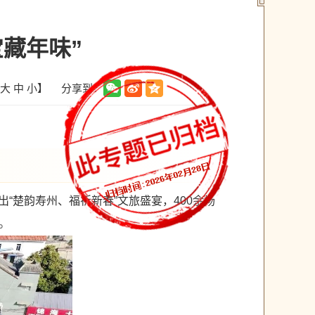
藏年味”
分享到：
大
中
小
】
“楚韵寿州、福祈新春”文旅盛宴，400余场
。