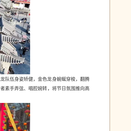
舞龙队伍身姿矫健，金色龙身蜿蜒穿梭，翻腾
歌者素手弄弦、唱腔婉转，将节日氛围推向高