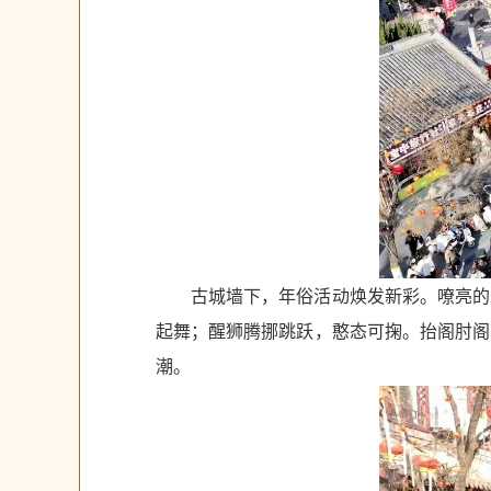
古城墙下，年俗活动焕发新彩。嘹亮的
起舞；醒狮腾挪跳跃，憨态可掬。抬阁肘阁
潮。