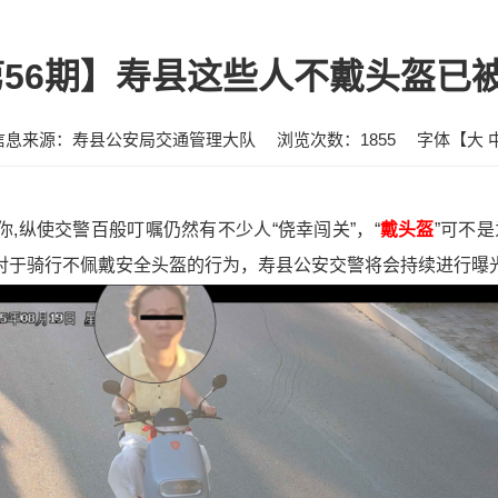
第56期】寿县这些人不戴头盔已被
信息来源：寿县公安局交通管理大队
浏览次数：
1855
字体【
大
有你,纵使交警百般叮嘱仍然有不少人“侥幸闯关”，“
戴头盔
”可不
！对于骑行不佩戴安全头盔的行为，寿县公安交警将会持续进行曝