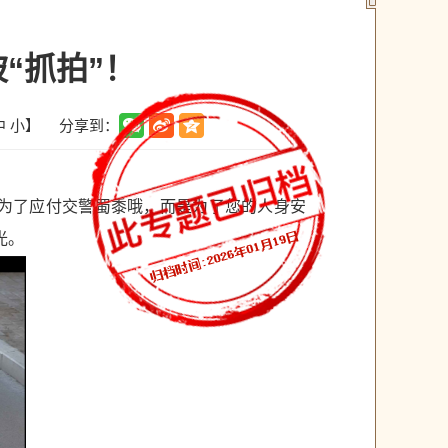
“抓拍”！
分享到：
中
小
】
是为了应付交警蜀黍哦，而是为了您的人身安
光。