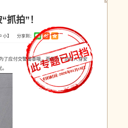
“抓拍”！
分享到：
中
小
】
是为了应付交警蜀黍哦，而是为了您的人身安
光。