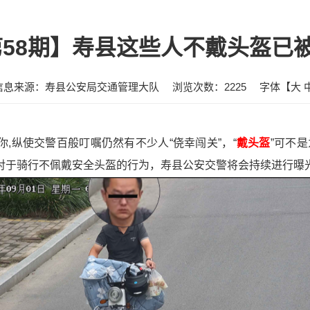
第58期】寿县这些人不戴头盔已被
信息来源：寿县公安局交通管理大队
浏览次数：
2225
字体【
大
有你,纵使交警百般叮嘱仍然有不少人“侥幸闯关”，“
戴头盔
”可不
！对于骑行不佩戴安全头盔的行为，寿县公安交警将会持续进行曝