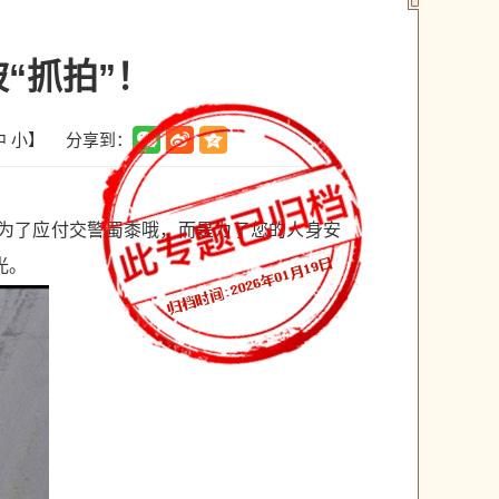
“抓拍”！
分享到：
中
小
】
是为了应付交警蜀黍哦，而是为了您的人身安
光。