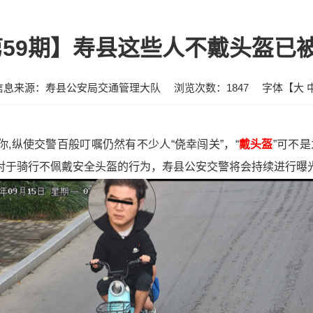
第59期】寿县这些人不戴头盔已被
信息来源：寿县公安局交通管理大队
浏览次数：
1847
字体【
大
有你,纵使交警百般叮嘱仍然有不少人“侥幸闯关”，“
戴头盔
”可不
！对于骑行不佩戴安全头盔的行为，寿县公安交警将会持续进行曝