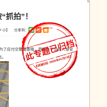
“抓拍”！
分享到：
中
小
】
是为了应付交警蜀黍哦，而是为了您的人身安
光。