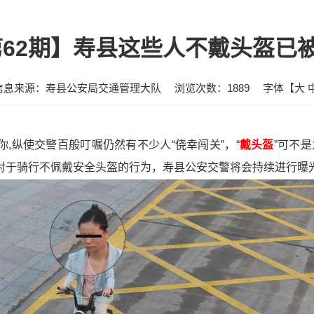
第62期】寿县这些人不戴头盔已被
信息来源：寿县公安局交通管理大队
浏览次数：
1889
字体【
大
有你,纵使交警百般叮嘱仍然有不少人“侥幸闯关”，“
戴头盔
”可不
！对于骑行不佩戴安全头盔的行为，寿县公安交警将会持续进行曝