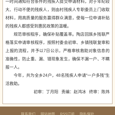
一时间通知符合条件的残疾人提交申请材料，对于年纪较
大、行动不便的残疾人，则由村残疾人专职委员上门收取
材料，用高质量的服务赢得群众满意，使每一位申请补贴
的残疾人都感受到惠民政策的温暖。
规范审核程序，确保补贴覆盖率。陶店回族乡残联严
格落实申请审核程序，按照村委会初审、乡镇残联复审和
上报的流程，并予以7日公示，严格审核救助对象信息的
准确性，防止重、漏、错现象发生，确保不漏一户、不瞒
报一人。
今年，共为全乡24户，48名残疾人申请“一户多残”生
活救助。
初审：丁月阳 责编：赵鸿冰 终审：陈炜
联系我们
网站地图
RSS订阅
隐私保护