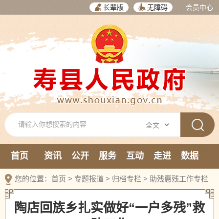
长辈版
无障碍
会员中心
首页
资讯
公开
服务
互动
走进
数据
新媒体
您的位置：
首页
>
专题报道
>
归档专栏
>
助残惠残工作专栏
陶店回族乡扎实做好“一户多残”救