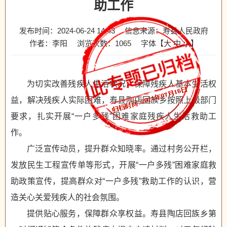
助工作
发布时间：2024-06-24 14:43
信息来源：寿县人民政府
作者：李阳
浏览次数：
1065
字体【
大
中
小
】
为切实改善残疾人生活状况，保障残疾人基本生活权
益，解决残疾人实际困难，寿县陶店回族乡按照上级部门
要求，扎实开展“一户多残”困难家庭残疾人生活救助工
作。
广泛宣传动员，提升群众知晓率。通过村务公开栏，
发放民生工程宣传单等形式，开展“一户多残”困难家庭救
助政策宣传，提高群众对“一户多残”救助工作的认识，营
造关心关爱残疾人的社会氛围。
提供贴心服务，保障群众享权益。寿县陶店回族乡第