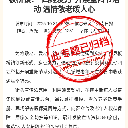
动 温情敬老暖人心
发布时间：2025-10-31 10:38
信息来源：淮南日报
作者：周尧
浏览次数：
1351
字体【
大
中
小
】
为将敬老、爱老、助老的传统美德落到实处，寿县板
桥镇创新形式、多点发力，通过“宣传+服务+慰问+志愿”四
项举措开展重阳节系列活动，让镇域老年人在节日中收获
满满幸福感。
街头宣传浓氛围。利用逢集契机，在镇主街道人员密
集区域设置宣传展台，通过悬挂横幅、发放养老政策手
册、现场解答医保疑问等方式，向群众普及老年人权益保
障、居家安全防护等知识，累计发放宣传资料340余份，
营造“人人参与敬老”的浓厚社会氛围。