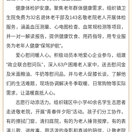
健康体检护安康。聚焦老年群体健康需求，组织镇卫
生院免费为32名退休老干部及143名敬老院老人开展体检
服务，涵盖血压测量、心电图检查、血常规检测等项目，
并一对一解读报告，提供健康饮食、用药指导，用专业服
务为老年人健康“保驾护航”。
爱心慰问暖人心。积极动员本地爱心企业参与，组建
“政企联合慰问队”，深入63户困难老人家中，送去慰问金
及米面粮油、牛奶等慰问品，并与老人促膝长谈，了解他
们的生活难题，现场协调解决冬季取暖、日常购物等实际
需求，让温暖直抵人心。
志愿行动添活力。组织辖区中小学40余名学生志愿者
走进敬老院，开展“青春伴夕阳”活动。孩子们分工协作，
有的擦拭门窗、清扫庭院，有的为老人捶背按摩，有的表
演儿歌、讲故事，用活泼的身影和真诚的陪伴，让敬老院