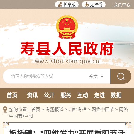
长辈版
无障碍
会员中心
首页
资讯
公开
服务
互动
走进
数据
新媒体
您的位置：
首页
>
专题报道
>
归档专栏
>
网络中国节
>
网络
中国节•重阳
板桥镇："四维发力"开展重阳节活