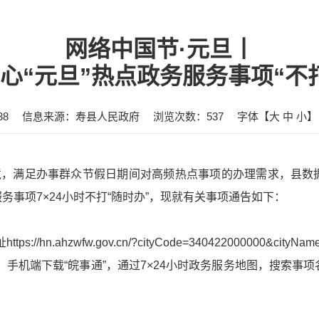
网络中国节·元旦丨
心“元旦”热点政务服务事项“不
38
信息来源：寿县人民政府
浏览次数：
537
字体【
大
中
小
】
，满足办事群众节假日期间对高频热点事项的办理需求，县数
务事项7×24小时不打“随时办”，现就有关事项通告如下：
n.ahzwfw.gov.cn/?cityCode=340422000000&cityNa
。手机端下载“皖事通”，通过7×24小时政务服务地图，搜索事项