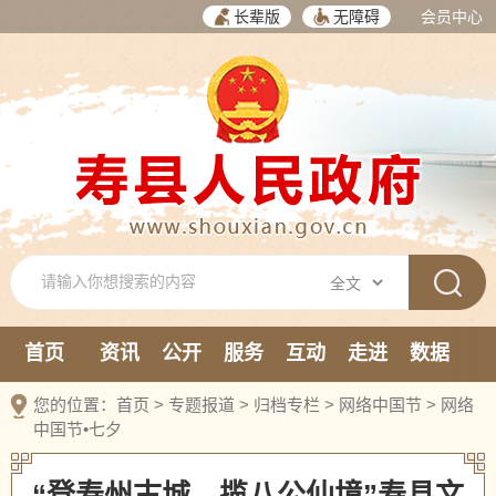
长辈版
无障碍
会员中心
首页
资讯
公开
服务
互动
走进
数据
新媒体
您的位置：
首页
>
专题报道
>
归档专栏
>
网络中国节
>
网络
中国节•七夕
“登寿州古城，揽八公仙境”寿县文