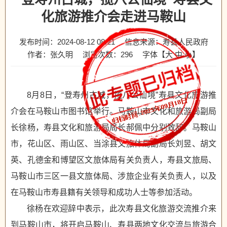
化旅游推介会走进马鞍山
发布时间：2024-08-12 08:21
信息来源：寿县人民政府
作者：张久明
浏览次数：
296
字体【
大
中
小
】
8月8日，“登寿州古城，揽八公仙境”寿县文化旅游推
介会在马鞍山市图书馆举行。马鞍山市文化和旅游局副局
长徐杨，寿县文化和旅游局局长郝佩中分别致辞。马鞍山
市，花山区、雨山区、当涂县文旅体局副局长刘昱、胡文
英、孔德金和博望区文旅体局有关负责人，寿县文旅局、
马鞍山市三区一县文旅体局、涉旅企业有关负责人，以及
在马鞍山市寿县籍有关领导和成功人士等参加活动。
徐杨在欢迎辞中表示，此次寿县文化旅游交流推介来
到马鞍山市，将开启马鞍山、寿县两地文化交流与旅游合