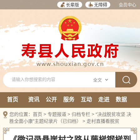
长辈版
无障碍
会员中心
首页
资讯
公开
服务
互动
走进
数据
新媒体
您的位置：
首页
>
专题报道
>
归档专栏
>
“决战脱贫攻坚 决
胜全面小康”主题纪录片（已归档）
>
走村直播看脱贫
《微记录悬崖村之路从藤梯钢梯到