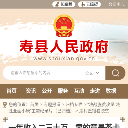
长辈版
无障碍
会员中心
首页
资讯
公开
服务
互动
走进
数据
新媒体
您的位置：
首页
>
专题报道
>
归档专栏
>
“决战脱贫攻坚 决
胜全面小康”主题纪录片（已归档）
>
走村直播看脱贫
一年收入二三十万，靠的竟是茶卡