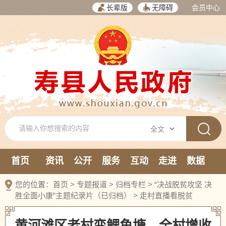
长辈版
无障碍
会员中心
首页
资讯
公开
服务
互动
走进
数据
新媒体
您的位置：
首页
>
专题报道
>
归档专栏
>
“决战脱贫攻坚 决
胜全面小康”主题纪录片（已归档）
>
走村直播看脱贫
黄河滩区老村变鲤鱼塘，全村增收