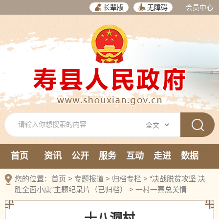
长辈版
无障碍
会员中心
首页
资讯
公开
服务
互动
走进
数据
新媒体
您的位置：
首页
>
专题报道
>
归档专栏
>
“决战脱贫攻坚 决
胜全面小康”主题纪录片（已归档）
>
一村一寨总关情
十八洞村