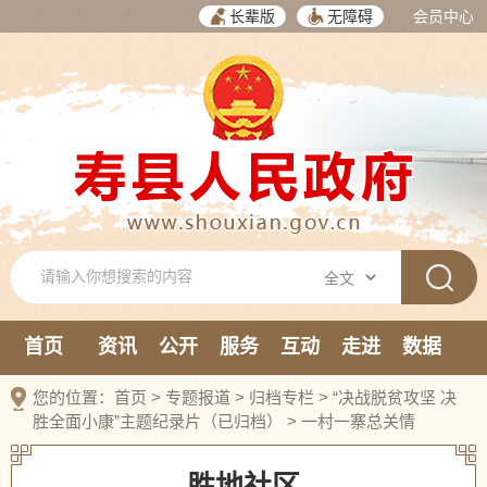
长辈版
无障碍
会员中心
首页
资讯
公开
服务
互动
走进
数据
新媒体
您的位置：
首页
>
专题报道
>
归档专栏
>
“决战脱贫攻坚 决
胜全面小康”主题纪录片（已归档）
>
一村一寨总关情
胜地社区