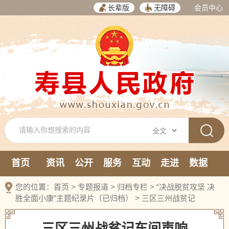
长辈版
无障碍
会员中心
首页
资讯
公开
服务
互动
走进
数据
新媒体
您的位置：
首页
>
专题报道
>
归档专栏
>
“决战脱贫攻坚 决
胜全面小康”主题纪录片（已归档）
>
三区三州战贫记
三区三州战贫记车间声响