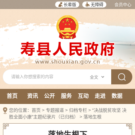
长辈版
无障碍
会员中心
首页
资讯
公开
服务
互动
走进
数据
新媒体
您的位置：
首页
>
专题报道
>
归档专栏
>
“决战脱贫攻坚 决
胜全面小康”主题纪录片（已归档）
>
落地生根
落地生根下