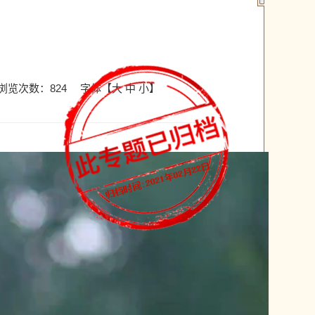
浏览次数：
824
字体【
大
中
小
】