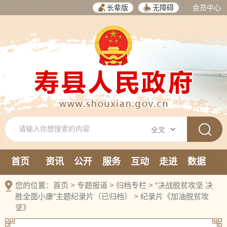
长辈版
无障碍
会员中心
首页
资讯
公开
服务
互动
走进
数据
新媒体
您的位置：
首页
>
专题报道
>
归档专栏
>
“决战脱贫攻坚 决
胜全面小康”主题纪录片（已归档）
>
纪录片《加油脱贫攻
坚》