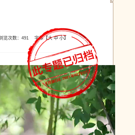
浏览次数：
491
字体【
大
中
小
】