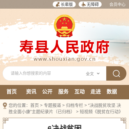
长辈版
无障碍
会员中心
首页
资讯
公开
服务
互动
走进
数据
新媒体
您的位置：
首页
>
专题报道
>
归档专栏
>
“决战脱贫攻坚 决
胜全面小康”主题纪录片（已归档）
>
短视频《脱贫在行动》
6决战贫困