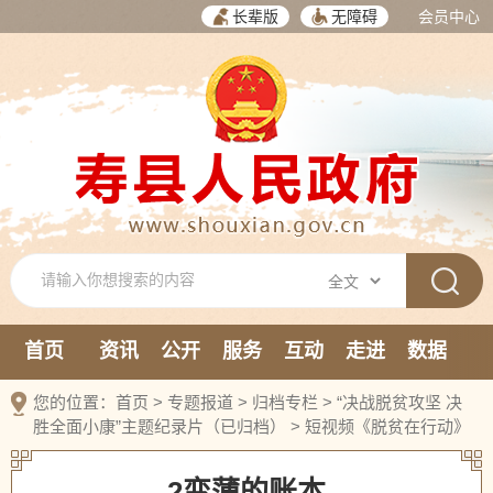
长辈版
无障碍
会员中心
首页
资讯
公开
服务
互动
走进
数据
新媒体
您的位置：
首页
>
专题报道
>
归档专栏
>
“决战脱贫攻坚 决
胜全面小康”主题纪录片（已归档）
>
短视频《脱贫在行动》
2变薄的账本