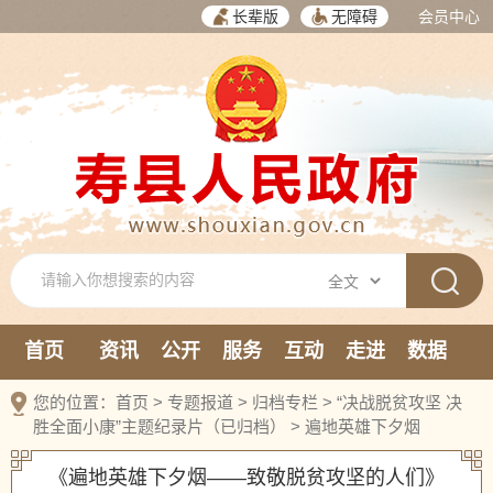
长辈版
无障碍
会员中心
首页
资讯
公开
服务
互动
走进
数据
新媒体
您的位置：
首页
>
专题报道
>
归档专栏
>
“决战脱贫攻坚 决
胜全面小康”主题纪录片（已归档）
>
遍地英雄下夕烟
《遍地英雄下夕烟——致敬脱贫攻坚的人们》