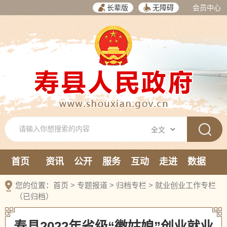
长辈版
无障碍
会员中心
首页
资讯
公开
服务
互动
走进
数据
新媒体
您的位置：
首页
>
专题报道
>
归档专栏
>
就业创业工作专栏
（已归档）
寿县2022年省级“徽姑娘”创业就业