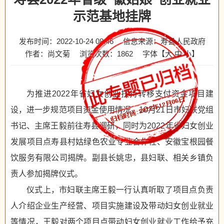
示范基地挂牌
发布时间：2022-10-24 08:46
信息来源：寿县人民政府
作者：尚文菊
浏览次数：
1862
字体【
大
中
小
】
为推进2022年省妇女创业扶持转移支付资金项目建
设，进一步规范项目资金使用情况，10月21日市妇联党组
书记、主席王毅前往寿县调研，同时为2022年省妇女创业
发展项目点寿县村姑绿色农业专业合作社、安徽宝根园餐
饮服务有限公司揭牌。副县长姚忠，县妇联、相关乡镇负
责人参加揭牌仪式。
仪式上，市妇联主席王毅一行认真听取了项目点负责
人介绍企业生产经营、项目实施建设及带动妇女创业就业
等情况，王毅对两个项目点带动妇女创业就业工作给予充