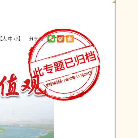
分享到：
【
大
中
小
】