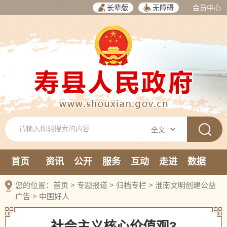
长辈版
无障碍
会员中心
首页
资讯
公开
服务
互动
走进
数据
新媒体
您的位置：
首页
>
专题报道
>
归档专栏
>
淮南文明创建公益
广告
>
中国好人
社会主义核心价值观3