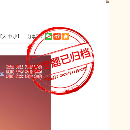
分享到：
【
大
中
小
】