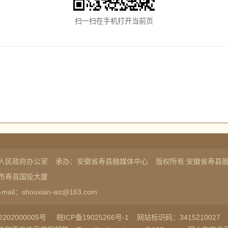
扫一扫在手机打开当前页
人民政府办公室
承办：安徽省寿县融媒体中心
版权所有:安徽省寿县
市寿县国投大厦
-mail：shouxian-wz@163.com
202000005号
皖ICP备19025266号-1
网站标识码：3415210027