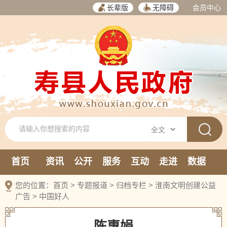
长辈版
无障碍
会员中心
首页
资讯
公开
服务
互动
走进
数据
新媒体
您的位置：
首页
>
专题报道
>
归档专栏
>
淮南文明创建公益
广告
>
中国好人
陈惠娟