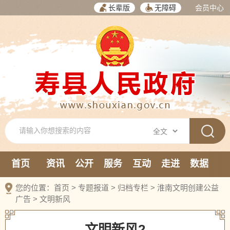
长辈版
无障碍
会员中心
首页
资讯
公开
服务
互动
走进
数据
新媒体
您的位置：
首页
>
专题报道
>
归档专栏
>
淮南文明创建公益
广告
>
文明新风
文明新风2