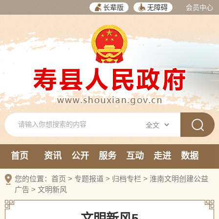
长辈版
无障碍
会员中心
首页
资讯
公开
服务
互动
走进
数据
新媒体
您的位置：
首页
>
专题报道
>
归档专栏
>
淮南文明创建公益
广告
>
文明新风
文明新风5