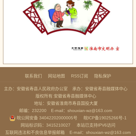
联系我们
网站地图
RSS订阅
隐私保护
主办：安徽省寿县人民政府办公室
承办：安徽省寿县融媒体中心
版权所有:安徽省寿县融媒体中心
地址：安徽省淮南市寿县国投大厦
邮编：232200
E-mail：shouxian-wz@163.com
皖公网安备 34042202000005号
皖ICP备19025266号-1
网站标识码：3415210027
本站已支持IPV6访问
互联网违法和不良信息举报邮箱
E-mail：shouxian-wz@163.com