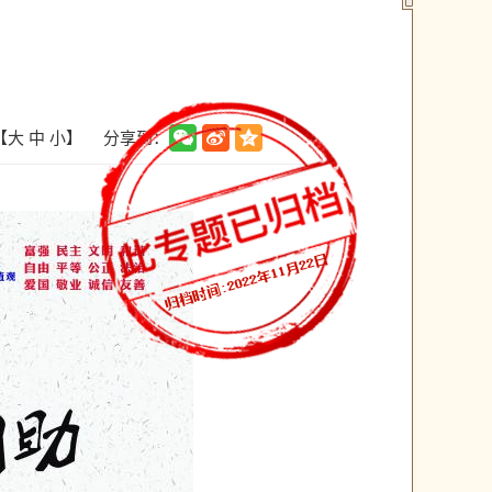
分享到：
【
大
中
小
】