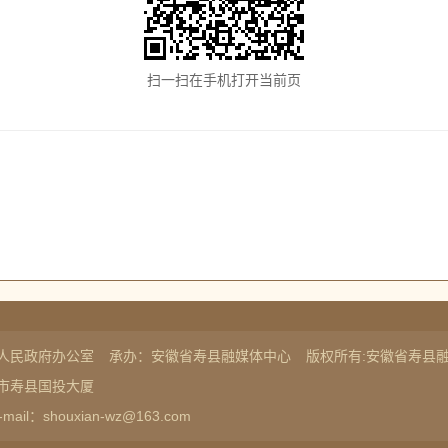
扫一扫在手机打开当前页
人民政府办公室
承办：安徽省寿县融媒体中心
版权所有:安徽省寿县
市寿县国投大厦
-mail：shouxian-wz@163.com