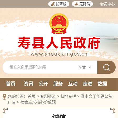
长辈版
无障碍
会员中心
首页
资讯
公开
服务
互动
走进
数据
新媒体
您的位置：
首页
>
专题报道
>
归档专栏
>
淮南文明创建公益
广告
>
社会主义核心价值观
诚信