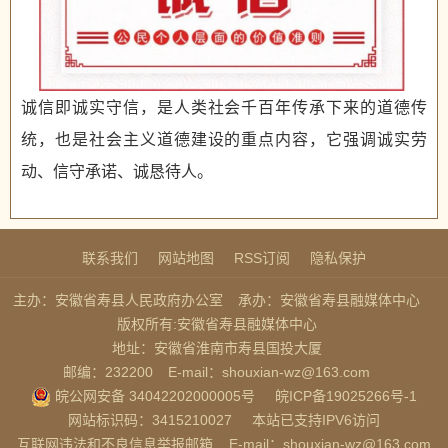
诚信即诚实守信，是人类社会千百年传承下来的道德传
统，也是社会主义道德建设的重点内容，它强调诚实劳
动、信守承诺、诚恳待人。
联系我们
网站地图
RSS订阅
隐私保护
主办：安徽省寿县人民政府办公室
承办：安徽省寿县融媒体中心
版权所有:安徽省寿县融媒体中心
地址：安徽省淮南市寿县国投大厦
邮编：232200
E-mail：shouxian-wz@163.com
皖公网安备 34042202000005号
皖ICP备19025266号-1
网站标识码：3415210027
本站已支持IPV6访问
互联网违法和不良信息举报邮箱
E-mail：shouxian-wz@163.com