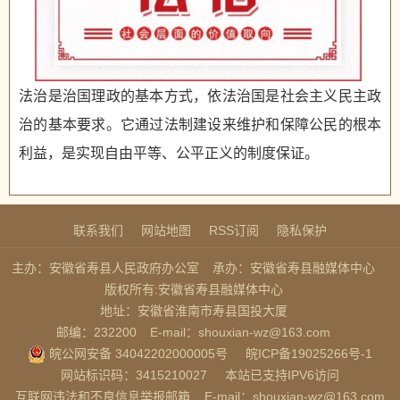
法治是治国理政的基本方式，依法治国是社会主义民主政
治的基本要求。它通过法制建设来维护和保障公民的根本
利益，是实现自由平等、公平正义的制度保证。
联系我们
网站地图
RSS订阅
隐私保护
主办：安徽省寿县人民政府办公室
承办：安徽省寿县融媒体中心
版权所有:安徽省寿县融媒体中心
地址：安徽省淮南市寿县国投大厦
邮编：232200
E-mail：shouxian-wz@163.com
皖公网安备 34042202000005号
皖ICP备19025266号-1
网站标识码：3415210027
本站已支持IPV6访问
互联网违法和不良信息举报邮箱
E-mail：shouxian-wz@163.com