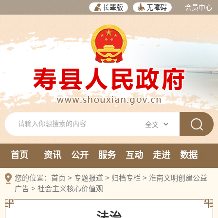
长辈版
无障碍
会员中心
首页
资讯
公开
服务
互动
走进
数据
新媒体
您的位置：
首页
>
专题报道
>
归档专栏
>
淮南文明创建公益
广告
>
社会主义核心价值观
法治