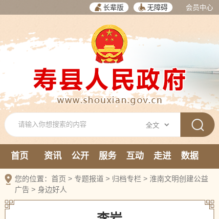
长辈版
无障碍
会员中心
首页
资讯
公开
服务
互动
走进
数据
新媒体
您的位置：
首页
>
专题报道
>
归档专栏
>
淮南文明创建公益
广告
>
身边好人
李岩