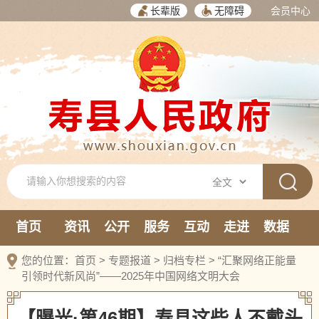
长辈版
无障碍
会员中心
首页
资讯
公开
服务
互动
走进
数据
新媒体
您的位置：
首页
>
专题报道
>
归档专栏
>
“汇聚网络正能量
引领时代新风尚”——2025年中国网络文明大会
【曝光·第46期】寿县这些人不戴头