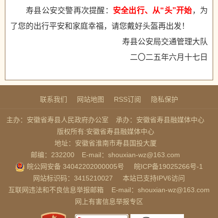
寿县公安交警再次提醒：
安全出行、从“头”开始
，为
了您的出行平安和家庭幸福，请您戴好头盔再出发！
寿县公安局交通管理大队
二〇二五年六月十七日
联系我们
网站地图
RSS订阅
隐私保护
主办：安徽省寿县人民政府办公室
承办：安徽省寿县融媒体中心
版权所有:安徽省寿县融媒体中心
地址：安徽省淮南市寿县国投大厦
邮编：232200
E-mail：shouxian-wz@163.com
皖公网安备 34042202000005号
皖ICP备19025266号-1
网站标识码：3415210027
本站已支持IPV6访问
互联网违法和不良信息举报邮箱
E-mail：shouxian-wz@163.com
网上有害信息举报专区