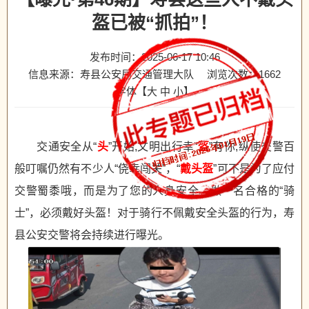
盔已被“抓拍”！
发布时间：2025-06-17 10:46
信息来源：寿县公安局交通管理大队
浏览次数：
1662
字体【
大
中
小
】
交通安全从“
头
”开始,文明出行幸“
盔
”有你,纵使交警百
般叮嘱仍然有不少人“侥幸闯关”，“
戴头盔
”可不是为了应付
交警蜀黍哦，而是为了您的人身安全。做一名合格的“骑
士”，必须戴好头盔！对于骑行不佩戴安全头盔的行为，寿
县公安交警将会持续进行曝光。