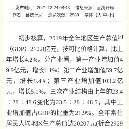
发布时间：2021-12-24 08:43
信息来源：县统计局
作者：县统计局
浏览次数：
2989
字体【
大
中
小
】
[3]
初步核算，2019年全年地区生产总值
（
GDP
）
212.8
亿元，
按可比价格计算，比上
年增长
4.2%
。分产业看，
第一产业增加值
4
9.9
亿元，增长
1.1%
；第二产业增加值
59.7
亿
元，增长
5.4%
；第三产业增加值
103.2
亿
元，增长
5.1%
。三次产业结构由上年的
23.4
︰
28
︰
48.6
变化为
23.5
︰
28
︰
48.5
，其中工
业增加值占
GDP
的比重为
21.9%
。全年常住
居民人均地区生产总值达
20207
元
(
折合
2929