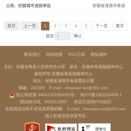
占用、挖掘城市道路审批
安徽省淮南市寿县
首页
上一页
1
2
3
4
5
下一页
尾页
确认
跳至
联系我们
网站地图
RSS订阅
隐私保护
主办：安徽省寿县人民政府办公室
承办：安徽省寿县融媒体中心
版权所有:安徽省寿县融媒体中心
地址：安徽省淮南市寿县国投大厦
邮编：232200
E-mail：shouxian-wz@163.com
皖公网安备 34042202000005号
皖ICP备19025266号-1
网站标识码：3415210027
本站已支持IPV6访问
互联网违法和不良信息举报邮箱
E-mail：shouxian-wz@163.com
网上有害信息举报专区