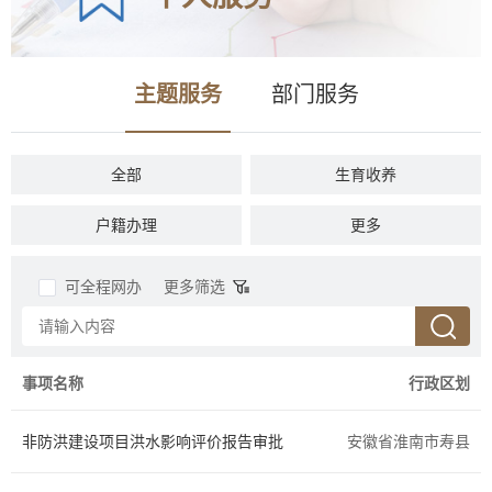
主题服务
部门服务
全部
生育收养
户籍办理
民族宗教
更多
教育科研
入伍服役
可全程网办
更多筛选
就业创业
设立变更
准营准办
抵押质押
事项名称
行政区划
职业资格
婚姻登记
非防洪建设项目洪水影响评价报告审批
安徽省淮南市寿县
优待抚恤
规划建设