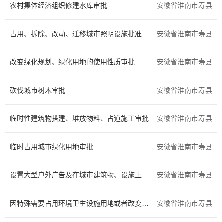
农村集体经济组织修建水库审批
安徽省淮南市寿县
住房保障
证件办理
占用、拆除、改动、迁移城市照明设施批准
安徽省淮南市寿县
交通出行
旅游观光
改变绿化规划、绿化用地的使用性质审批
出境入境
消费维权
安徽省淮南市寿县
公共安全
司法公证
砍伐城市树木审批
安徽省淮南市寿县
环保绿化
文化体育
临时性建筑物搭建、堆放物料、占道施工审批
安徽省淮南市寿县
公用事业
医疗卫生
临时占用城市绿化用地审批
安徽省淮南市寿县
离职退休
死亡殡葬
设置大型户外广告及在城市建筑物、设施上悬挂、张贴宣传品审批
安徽省淮南市寿县
社会保障（社会保险、社会救助）
其他
因特殊需要占用环境卫生设施用地或者改变环境卫生设施使用性质的核准
安徽省淮南市寿县