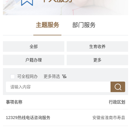
主题服务
部门服务
全部
生育收养
户籍办理
民族宗教
更多
教育科研
入伍服役
可全程网办
更多筛选
就业创业
设立变更
准营准办
抵押质押
事项名称
行政区划
职业资格
婚姻登记
12329热线电话咨询服务
安徽省淮南市寿县
优待抚恤
规划建设