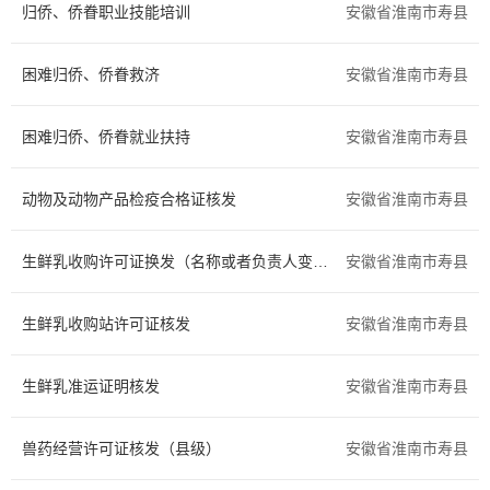
归侨、侨眷职业技能培训
安徽省淮南市寿县
住房保障
证件办理
困难归侨、侨眷救济
安徽省淮南市寿县
交通出行
旅游观光
困难归侨、侨眷就业扶持
出境入境
消费维权
安徽省淮南市寿县
公共安全
司法公证
动物及动物产品检疫合格证核发
安徽省淮南市寿县
环保绿化
文化体育
生鲜乳收购许可证换发（名称或者负责人变更）
安徽省淮南市寿县
公用事业
医疗卫生
生鲜乳收购站许可证核发
安徽省淮南市寿县
离职退休
死亡殡葬
生鲜乳准运证明核发
安徽省淮南市寿县
社会保障（社会保险、社会救助）
其他
兽药经营许可证核发（县级）
安徽省淮南市寿县