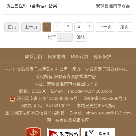
执业兽医师（含助理）备案
安徽省淮南市寿县
首页
上一页
1
2
3
4
5
下一页
尾页
确认
跳至
联系我们
网站地图
RSS订阅
隐私保护
主办：安徽省寿县人民政府办公室
承办：安徽省寿县融媒体中心
版权所有:安徽省寿县融媒体中心
地址：安徽省淮南市寿县国投大厦
邮编：232200
E-mail：shouxian-wz@163.com
皖公网安备 34042202000005号
皖ICP备19025266号-1
网站标识码：3415210027
本站已支持IPV6访问
互联网违法和不良信息举报邮箱
E-mail：shouxian-wz@163.com
网上有害信息举报专区