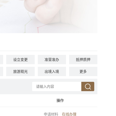
设立变更
准营准办
抵押质押
旅游观光
出境入境
消费维权
更多
死亡殡葬
社会保障（社会保险、社会救助）
其他
操作
申请材料
在线办理