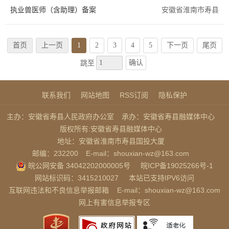
执业兽医师（含助理）备案
安徽省淮南市寿县
首页
上一页
1
2
3
4
5
下一页
尾页
确认
跳至
联系我们
网站地图
RSS订阅
隐私保护
主办：安徽省寿县人民政府办公室
承办：安徽省寿县融媒体中心
版权所有:安徽省寿县融媒体中心
地址：安徽省淮南市寿县国投大厦
邮编：232200
E-mail：shouxian-wz@163.com
皖公网安备 34042202000005号
皖ICP备19025266号-1
网站标识码：3415210027
本站已支持IPV6访问
互联网违法和不良信息举报邮箱
E-mail：shouxian-wz@163.com
网上有害信息举报专区