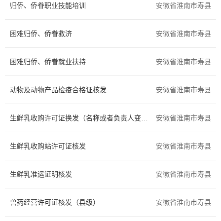
归侨、侨眷职业技能培训
安徽省淮南市寿县
住房保障
证件办理
困难归侨、侨眷救济
安徽省淮南市寿县
交通出行
旅游观光
困难归侨、侨眷就业扶持
出境入境
消费维权
安徽省淮南市寿县
公共安全
司法公证
动物及动物产品检疫合格证核发
安徽省淮南市寿县
环保绿化
文化体育
生鲜乳收购许可证换发（名称或者负责人变更）
安徽省淮南市寿县
公用事业
医疗卫生
生鲜乳收购站许可证核发
安徽省淮南市寿县
离职退休
死亡殡葬
生鲜乳准运证明核发
安徽省淮南市寿县
社会保障（社会保险、社会救助）
其他
兽药经营许可证核发（县级）
安徽省淮南市寿县