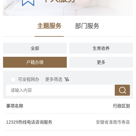
主题服务
部门服务
全部
生育收养
户籍办理
民族宗教
更多
教育科研
入伍服役
可全程网办
更多筛选
就业创业
设立变更
准营准办
抵押质押
事项名称
行政区划
职业资格
婚姻登记
12329热线电话咨询服务
安徽省淮南市寿县
优待抚恤
规划建设