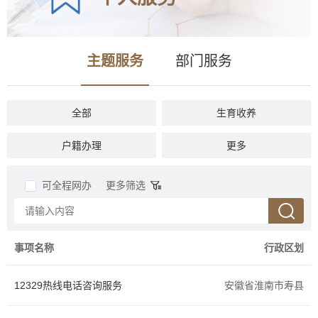
主题服务
部门服务
全部
生育收养
户籍办理
民族宗教
更多
教育科研
入伍服役
可全程网办
更多筛选
就业创业
设立变更
准营准办
抵押质押
事项名称
行政区划
职业资格
婚姻登记
12329热线电话咨询服务
安徽省淮南市寿县
优待抚恤
规划建设