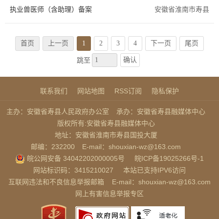
执业兽医师（含助理）备案
安徽省淮南市寿县
首页
上一页
1
2
3
4
下一页
尾页
确认
跳至
联系我们
网站地图
RSS订阅
隐私保护
主办：安徽省寿县人民政府办公室
承办：安徽省寿县融媒体中心
版权所有:安徽省寿县融媒体中心
地址：安徽省淮南市寿县国投大厦
邮编：232200
E-mail：shouxian-wz@163.com
皖公网安备 34042202000005号
皖ICP备19025266号-1
网站标识码：3415210027
本站已支持IPV6访问
互联网违法和不良信息举报邮箱
E-mail：shouxian-wz@163.com
网上有害信息举报专区