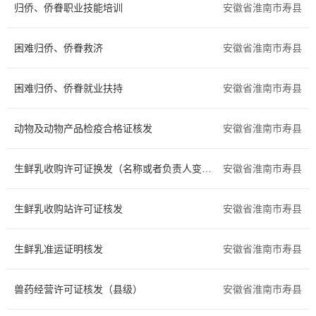
归侨、侨眷职业技能培训
安徽省淮南市寿县
住房保障
证件办理
困难归侨、侨眷救济
安徽省淮南市寿县
交通出行
旅游观光
困难归侨、侨眷就业扶持
出境入境
消费维权
安徽省淮南市寿县
公共安全
司法公证
动物及动物产品检疫合格证核发
安徽省淮南市寿县
环保绿化
文化体育
生鲜乳收购许可证换发（名称或者负责人变更）
安徽省淮南市寿县
公用事业
医疗卫生
生鲜乳收购站许可证核发
安徽省淮南市寿县
离职退休
死亡殡葬
生鲜乳准运证明核发
安徽省淮南市寿县
社会保障（社会保险、社会救助）
其他
兽药经营许可证核发（县级）
安徽省淮南市寿县