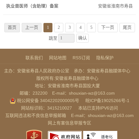
执业兽医师（含助理）备案
安徽省淮南市寿县
首页
上一页
1
2
3
4
5
下一页
尾页
确认
跳至
联系我们
网站地图
RSS订阅
隐私保护
主办：安徽省寿县人民政府办公室
承办：安徽省寿县融媒体中心
版权所有:安徽省寿县融媒体中心
地址：安徽省淮南市寿县国投大厦
邮编：232200
E-mail：shouxian-wz@163.com
皖公网安备 34042202000005号
皖ICP备19025266号-1
网站标识码：3415210027
本站已支持IPV6访问
互联网违法和不良信息举报邮箱
E-mail：shouxian-wz@163.com
网上有害信息举报专区