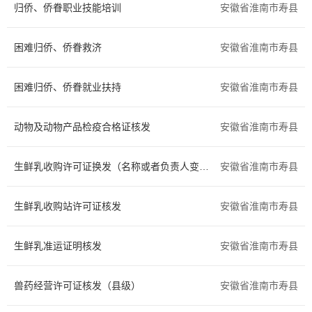
归侨、侨眷职业技能培训
安徽省淮南市寿县
住房保障
证件办理
困难归侨、侨眷救济
安徽省淮南市寿县
交通出行
旅游观光
困难归侨、侨眷就业扶持
出境入境
消费维权
安徽省淮南市寿县
公共安全
司法公证
动物及动物产品检疫合格证核发
安徽省淮南市寿县
环保绿化
文化体育
生鲜乳收购许可证换发（名称或者负责人变更）
安徽省淮南市寿县
公用事业
医疗卫生
生鲜乳收购站许可证核发
安徽省淮南市寿县
离职退休
死亡殡葬
生鲜乳准运证明核发
安徽省淮南市寿县
社会保障（社会保险、社会救助）
其他
兽药经营许可证核发（县级）
安徽省淮南市寿县