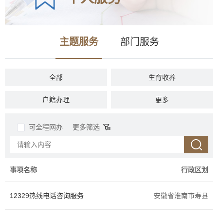
主题服务
部门服务
全部
生育收养
户籍办理
民族宗教
更多
教育科研
入伍服役
可全程网办
更多筛选
就业创业
设立变更
准营准办
抵押质押
事项名称
行政区划
职业资格
婚姻登记
12329热线电话咨询服务
安徽省淮南市寿县
优待抚恤
规划建设