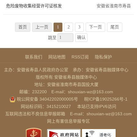
危险废物收集经营许可证核发
安徽省淮南市寿县
首页
上一页
1
2
3
下一页
尾页
确认
跳至
联系我们
网站地图
RSS订阅
隐私保护
主办：安徽省寿县人民政府办公室
承办：安徽省寿县融媒体中心
版权所有:安徽省寿县融媒体中心
地址：安徽省淮南市寿县国投大厦
邮编：232200
E-mail：shouxian-wz@163.com
皖公网安备 34042202000005号
皖ICP备19025266号-1
网站标识码：3415210027
本站已支持IPV6访问
互联网违法和不良信息举报邮箱
E-mail：shouxian-wz@163.com
网上有害信息举报专区