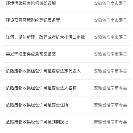
环境污染损害赔偿纠纷调解
安徽省淮南市寿县
交通运输
环保绿化
建设项目环境影响登记表备案
安徽省淮南市寿县
水务气象
科技创新
江河、湖泊新建、改建或者扩大排污口审批
医疗卫生
文体教育
安徽省淮南市寿县
民族宗教
质量技术
突发环境事件应急预案备案
安徽省淮南市寿县
检验检疫
安全生产
危险废物收集经营许可证变更法定代表人
安徽省淮南市寿县
司法公证
公用事业
危险废物收集经营许可证变更法人名称
安徽省淮南市寿县
法人注销
其他
危险废物收集经营许可证变更住所
安徽省淮南市寿县
国土和规划建设
危险废物收集经营许可证到期换证
安徽省淮南市寿县