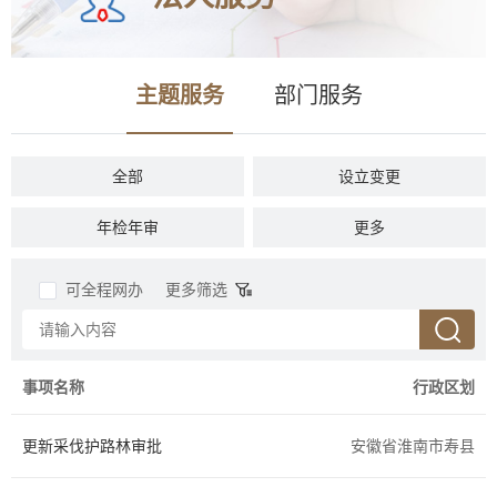
主题服务
部门服务
全部
设立变更
年检年审
税收财务
更多
准营准办
投资审批
可全程网办
更多筛选
资质认证
抵押质押
商务贸易
招标拍卖
事项名称
行政区划
社会保障
人力资源
更新采伐护路林审批
安徽省淮南市寿县
农林牧渔
档案文物