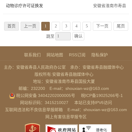
动物诊疗许可证换发
安徽省淮南市寿县
首页
上一页
1
2
3
4
5
下一页
尾页
确认
跳至
联系我们
网站地图
RSS订阅
隐私保护
主办：安徽省寿县人民政府办公室
承办：安徽省寿县融媒体中心
版权所有:安徽省寿县融媒体中心
地址：安徽省淮南市寿县国投大厦
邮编：232200
E-mail：shouxian-wz@163.com
皖公网安备 34042202000005号
皖ICP备19025266号-1
网站标识码：3415210027
本站已支持IPV6访问
互联网违法和不良信息举报邮箱
E-mail：shouxian-wz@163.com
网上有害信息举报专区