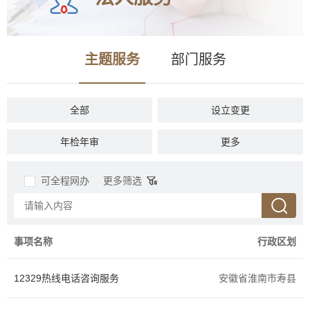
主题服务
部门服务
全部
设立变更
年检年审
税收财务
更多
准营准办
投资审批
可全程网办
更多筛选
资质认证
抵押质押
商务贸易
招标拍卖
事项名称
行政区划
社会保障
人力资源
12329热线电话咨询服务
安徽省淮南市寿县
农林牧渔
档案文物