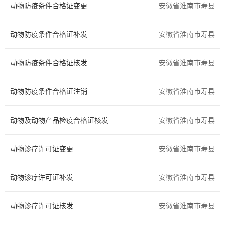
动物防疫条件合格证变更
安徽省淮南市寿县
交通运输
环保绿化
动物防疫条件合格证补发
安徽省淮南市寿县
水务气象
科技创新
动物防疫条件合格证核发
医疗卫生
文体教育
安徽省淮南市寿县
民族宗教
质量技术
动物防疫条件合格证注销
安徽省淮南市寿县
检验检疫
安全生产
动物及动物产品检疫合格证核发
安徽省淮南市寿县
司法公证
公用事业
动物诊疗许可证变更
安徽省淮南市寿县
法人注销
其他
动物诊疗许可证补发
安徽省淮南市寿县
国土和规划建设
动物诊疗许可证核发
安徽省淮南市寿县