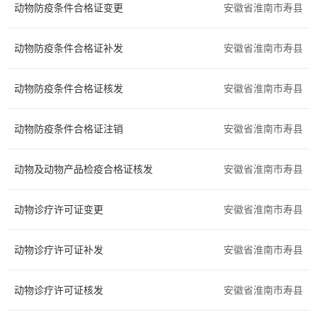
动物防疫条件合格证变更
安徽省淮南市寿县
交通运输
环保绿化
动物防疫条件合格证补发
安徽省淮南市寿县
水务气象
科技创新
动物防疫条件合格证核发
医疗卫生
文体教育
安徽省淮南市寿县
民族宗教
质量技术
动物防疫条件合格证注销
安徽省淮南市寿县
检验检疫
安全生产
动物及动物产品检疫合格证核发
安徽省淮南市寿县
司法公证
公用事业
动物诊疗许可证变更
安徽省淮南市寿县
法人注销
其他
动物诊疗许可证补发
安徽省淮南市寿县
国土和规划建设
动物诊疗许可证核发
安徽省淮南市寿县