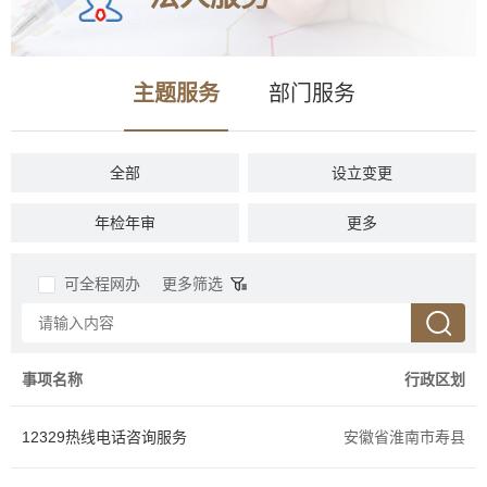
主题服务
部门服务
全部
设立变更
年检年审
税收财务
更多
准营准办
投资审批
可全程网办
更多筛选
资质认证
抵押质押
商务贸易
招标拍卖
事项名称
行政区划
社会保障
人力资源
12329热线电话咨询服务
安徽省淮南市寿县
农林牧渔
档案文物