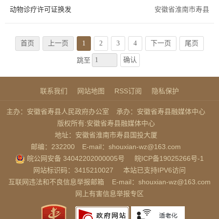
动物诊疗许可证换发
安徽省淮南市寿县
首页
上一页
1
2
3
4
下一页
尾页
确认
跳至
联系我们
网站地图
RSS订阅
隐私保护
主办：安徽省寿县人民政府办公室
承办：安徽省寿县融媒体中心
版权所有:安徽省寿县融媒体中心
地址：安徽省淮南市寿县国投大厦
邮编：232200
E-mail：shouxian-wz@163.com
皖公网安备 34042202000005号
皖ICP备19025266号-1
网站标识码：3415210027
本站已支持IPV6访问
互联网违法和不良信息举报邮箱
E-mail：shouxian-wz@163.com
网上有害信息举报专区