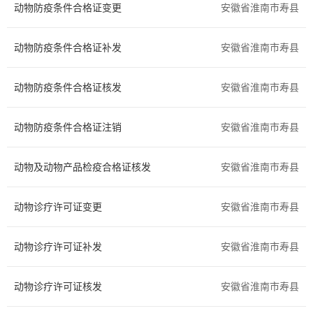
动物防疫条件合格证变更
安徽省淮南市寿县
交通运输
环保绿化
动物防疫条件合格证补发
安徽省淮南市寿县
水务气象
科技创新
动物防疫条件合格证核发
医疗卫生
文体教育
安徽省淮南市寿县
民族宗教
质量技术
动物防疫条件合格证注销
安徽省淮南市寿县
检验检疫
安全生产
动物及动物产品检疫合格证核发
安徽省淮南市寿县
司法公证
公用事业
动物诊疗许可证变更
安徽省淮南市寿县
法人注销
其他
动物诊疗许可证补发
安徽省淮南市寿县
国土和规划建设
动物诊疗许可证核发
安徽省淮南市寿县