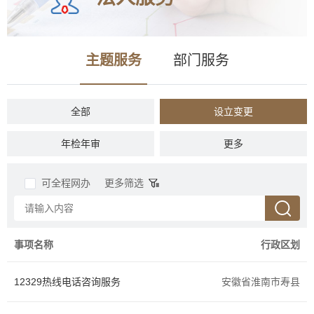
主题服务
部门服务
全部
设立变更
年检年审
税收财务
更多
准营准办
投资审批
可全程网办
更多筛选
资质认证
抵押质押
商务贸易
招标拍卖
事项名称
行政区划
社会保障
人力资源
12329热线电话咨询服务
安徽省淮南市寿县
农林牧渔
档案文物