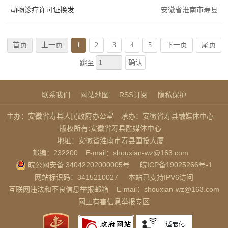
动物诊疗许可证换发
安徽省淮南市寿县
首页
上一页
1
2
3
4
5
下一页
尾页
确认
跳至
联系我们
网站地图
RSS订阅
隐私保护
主办：安徽省寿县人民政府办公室
承办：安徽省寿县融媒体中心
版权所有:安徽省寿县融媒体中心
地址：安徽省淮南市寿县国投大厦
邮编：232200
E-mail：shouxian-wz@163.com
皖公网安备 34042202000005号
皖ICP备19025266号-1
网站标识码：3415210027
本站已支持IPV6访问
互联网违法和不良信息举报邮箱
E-mail：shouxian-wz@163.com
网上有害信息举报专区