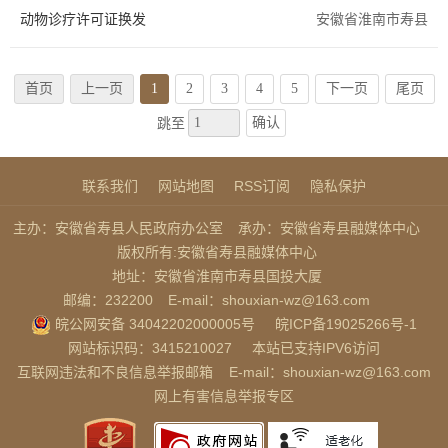
动物诊疗许可证换发
安徽省淮南市寿县
首页
上一页
1
2
3
4
5
下一页
尾页
确认
跳至
联系我们
网站地图
RSS订阅
隐私保护
主办：安徽省寿县人民政府办公室
承办：安徽省寿县融媒体中心
版权所有:安徽省寿县融媒体中心
地址：安徽省淮南市寿县国投大厦
邮编：232200
E-mail：shouxian-wz@163.com
皖公网安备 34042202000005号
皖ICP备19025266号-1
网站标识码：3415210027
本站已支持IPV6访问
互联网违法和不良信息举报邮箱
E-mail：shouxian-wz@163.com
网上有害信息举报专区