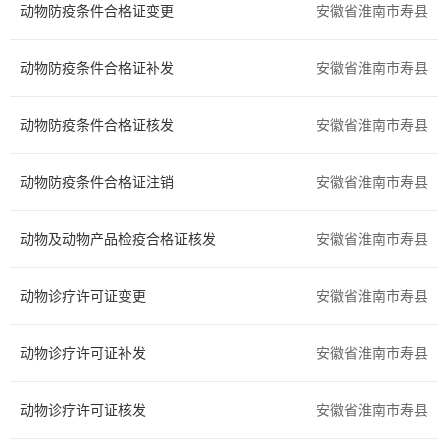
动物防疫条件合格证变更
安徽省淮南市寿县
交通运输
环保绿化
动物防疫条件合格证补发
安徽省淮南市寿县
水务气象
科技创新
动物防疫条件合格证核发
医疗卫生
文体教育
安徽省淮南市寿县
民族宗教
质量技术
动物防疫条件合格证注销
安徽省淮南市寿县
检验检疫
安全生产
动物及动物产品检疫合格证核发
安徽省淮南市寿县
司法公证
公用事业
动物诊疗许可证变更
安徽省淮南市寿县
法人注销
其他
动物诊疗许可证补发
安徽省淮南市寿县
国土和规划建设
动物诊疗许可证核发
安徽省淮南市寿县