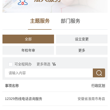
主题服务
部门服务
全部
设立变更
年检年审
税收财务
更多
准营准办
投资审批
可全程网办
更多筛选
资质认证
抵押质押
商务贸易
招标拍卖
事项名称
行政区划
社会保障
人力资源
12329热线电话咨询服务
安徽省淮南市寿县
农林牧渔
档案文物