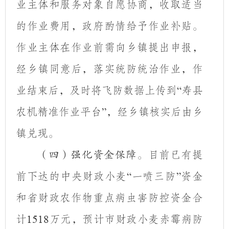
业主体和服务对象自愿协商，收取适当
的作业费用，政府酌情给予作业补贴。
作业主体在作业前需向乡镇提出申报，
经乡镇同意后，落实统防统治作业，作
业结束后，及时将飞防数据上传到
寿县
“
农机精准作业平台
，经乡镇核实后由
乡
”
镇兑现
。
目前已有提
（四）
强化资金保障。
前下达的中央财政小麦
一喷三防
资金
“
”
和省财政农作物重点病虫害防控资金合
计
万元，预计市财政小麦赤霉病防
1518