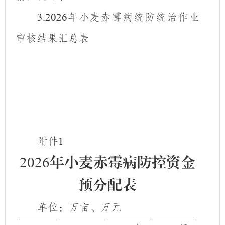
年小麦赤霉病统防统治作业
3.
2026
审核结果汇总
表
附件
1
202
6
年小麦赤霉病
防控
资金
预分配表
单位：万亩、万元