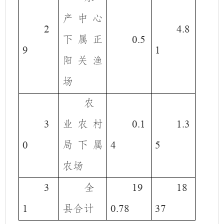
产中心
2
4.8
下属正
0.5
9
1
阳关渔
场
农
业农村
3
0.1
1.3
局下属
0
4
5
农场
全
3
19
18
县合计
1
0.78
37