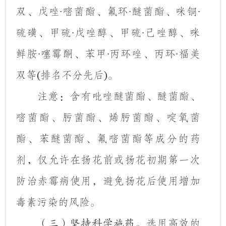
双、戊唑
嘧菌酯、氟环
醚菌酯、咪铜
·
·
·
硫磺、甲硫
戊唑醇、甲硫
己
唑醇、咪
·
·
鲜胺
噻霉酮、苯甲
丙环唑、丙环
福美
·
·
·
双等
排名不分先后
。
(
)
注意：
含有吡唑醚菌酯、醚菌酯、
嘧菌酯、肟菌酯、烯肟菌酯、啶氧菌
酯、苯醚菌酯、氟嘧菌酯等
成分
的
药
剂
，仅允许在扬花前或扬花初期
第一次
防治赤霉病
使用，避免扬花后使用增加
毒素污染的风险。
选用高效的
（三）坚持科学施药。