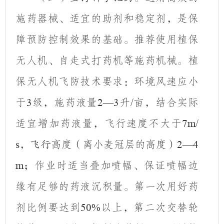
施药器械、适宜的助剂和稳定剂，是保
障预防控制效果的基础。推荐使用植保
无人机、自走式打药机等施药机械。
植
保无人机飞防技术
要求
：
环境风速应小
于
级，施药液量
升
亩
，
结合实际
3
2—3
/
适宜
增加药液量，飞行速度不大于
7m/
，
高度（离小麦冠层的高度）
s
飞行
2—4
；作业时适当叠加喷幅、保证喷幅边
m
缘有足够的药液沉积量
。
第一次用好药
剂比例要
达到
以上
，第二次交替轮
50%