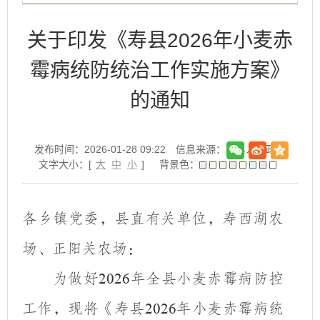
关于印发《寿县2026年小麦赤
霉病统防统治工作实施方案》
的通知
发布时间：2026-01-28 09:22
信息来源：寿县人民政府
文字大小：[
大
中
小
]
背景色：
各乡镇党委
，
县直有关单位
，
寿西湖农
场、正阳关农场
：
为
做好
年全县小麦赤霉病防控
202
6
工作，现将《寿县
年小麦赤霉病统
202
6