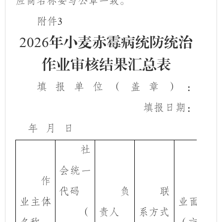
应商名称要与公章一致。
附件
3
2026
年小麦赤霉病统防统治
作业审核结果汇总表
填报单位（盖章）：
填报日期：
年
月
日
社
会统一
作
作
代码
负
联
业主体
业面积
（
责人
系方式