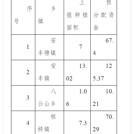
上
预
序
乡
报种植
分配资
号
镇
面积
金
安
67.
1
7
丰塘镇
4
安
13.
12
2
丰镇
02
5.37
八
1.0
10.
3
公山乡
6
21
板
70.
4
7.3
桥镇
29