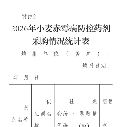
附件
2
2026
年小麦赤霉病防控药剂
采购情况统计表
填报单位（盖章）：
填报日期：
年
月
日
亩
供
社
采
用量
药
应商名
会统一
购数量
（
剂名称
称
代码
亩
克、毫
(
)