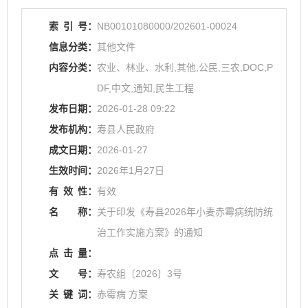
索
引
号：
NB00101080000/202601-00024
信息分类：
其他文件
内容分类：
农业、林业、水利,其他,公民,三农,DOC,P
DF,中文,通知,民生工程
发布日期：
2026-01-28 09:22
发布机构：
寿县人民政府
成文日期：
2026-01-27
生效时间：
2026年1月27日
有
效
性：
有效
名
称：
关于印发《寿县2026年小麦赤霉病统防统
治工作实施方案》的通知
点
击
量：
文
号：
寿农组〔2026〕3号
关
键
词：
赤霉病 方案