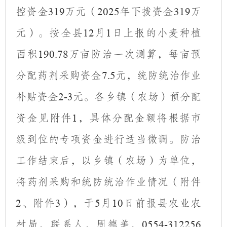
控资金
万元（
年下拨资金
万
319
2025
319
元）
。按全县
月
日上报的
小麦种植
12
1
面积
万亩防治一次测算，每亩预
190.78
分配药剂采购资金
元
，统防统治作业
7.5
补贴
资金
元
。
各乡镇
（
农场）
预分配
2-3
资金见
附件
，
具体分配金额将根据市
1
级到位的专项资金进行适当微调。防治
工作结束后，以乡镇（农场）为单位，
将药剂采购和统防统治作业情况（附件
、附件
），于
月
日前报县农业农
2
3
5
10
村局，联系人，周德美，
0554-312256