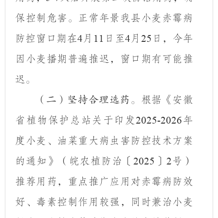
保控制危害。
正常年景我县
小麦赤霉病
防控
窗口期
在
月
日至
月
日
，
今年
4
11
4
25
因小麦播期普遍推迟，窗口期有可能推
迟
。
根据《安徽
（二）坚持合理选药。
省植物保护总站关于印发
年
2025-2026
度小麦、油菜重大病虫害防控技术方案
的通知》（皖农植防治〔
〕
号）
2025
2
推荐用药，
重点推广应用对赤霉病防效
好、毒素控制作用较强，同时兼治小麦