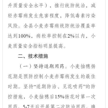
升质量安全水平），推行统防统治，减
轻
赤霉病
发生危害程度，降低毒素污染
风险
。
全县小麦赤霉病统防统治覆盖率
达到
，病粒率控制在
以内
，
小
100%
2
%
麦质量安全指标明显提高。
二、技术措施
小麦抽穗扬
（一）坚持适期用药。
花期是预防控制小麦赤霉病发生的最佳
时期。
坚持
适期防治、见花喷药
的防
“
”
控措施，
小麦抽穗后
扬花时
第一次
15%
用药
，
天后
开展第二次防治用
药，确
5-7