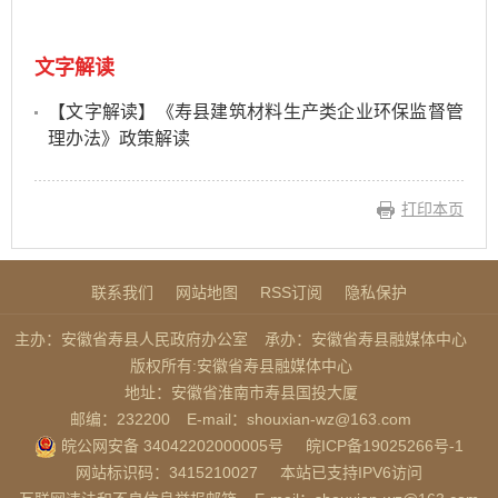
文字解读
【文字解读】《寿县建筑材料生产类企业环保监督管
理办法》政策解读
打印本页
联系我们
网站地图
RSS订阅
隐私保护
主办：安徽省寿县人民政府办公室
承办：安徽省寿县融媒体中心
版权所有:安徽省寿县融媒体中心
地址：安徽省淮南市寿县国投大厦
邮编：232200
E-mail：shouxian-wz@163.com
皖公网安备 34042202000005号
皖ICP备19025266号-1
网站标识码：3415210027
本站已支持IPV6访问